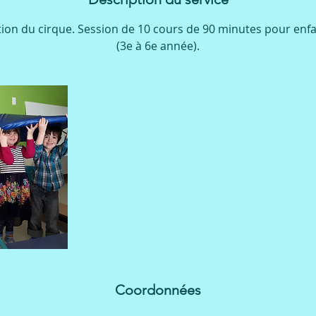
i
ation du cirque. Session de 10 cours de 90 minutes pour enfa
n
(3e à 6e année).
é
Coordonnées