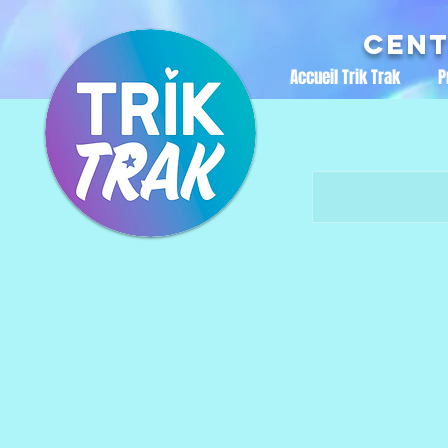
Cent
Accueil Trik Trak
P