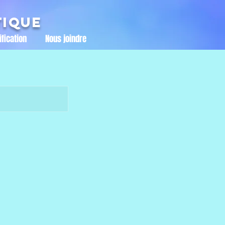
tique
ification
Nous joindre