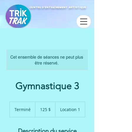
Centre d'entraînement artistique
Cet ensemble de séances ne peut plus
être réservé.
Gymnastique 3
125 dollars
canadiens
Terminé
T
125 $
Location 1
e
r
m
Description du service
i