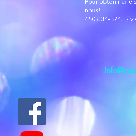
Pour obtenir une 
nous!
450 834-8745 /
v
info@cea