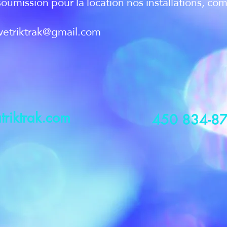
soumission pour la location nos installations, c
ivetriktrak@gmail.com
triktrak.com
450 834-8