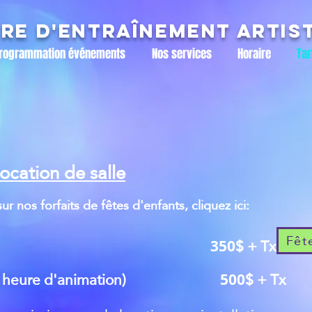
re d'entraînement artis
rogrammation événements
Nos services
Horaire
Tar
location de salle
ur nos forfaits de fêtes d'enfants, cliquez ici:
Fêt
$ + Tx
350
c 1 heure d'animation)
$ + Tx
500