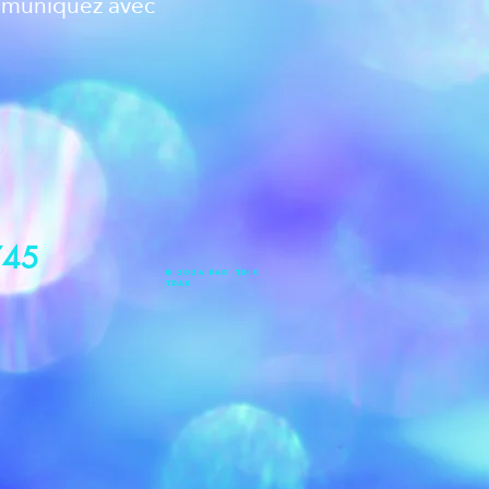
ommuniquez avec
745
© 2024 par Trik
Trak