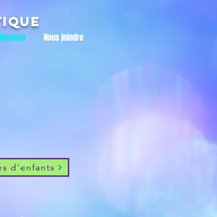
tique
ification
Nous joindre
es d'enfants